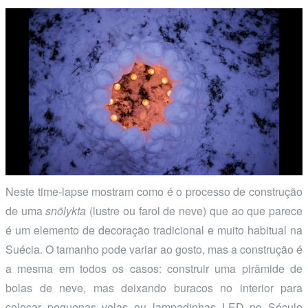
Neste time-lapse mostram como é o processo de construção
de uma
snölykta
(lustre ou farol de neve) que ao que parece
é um elemento de decoração tradicional e muito habitual na
Suécia. O tamanho pode variar ao gosto, mas a construção é
a mesma em todos os casos: construir uma pirâmide de
bolas de neve, mas deixando buracos no interior para
colocar pequenas velas ou lampadinhas LED no Século