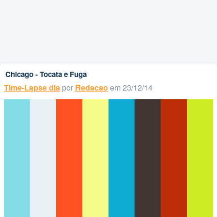
Chicago - Tocata e Fuga
Time-Lapse dia
por
Redacao
em 23/12/14