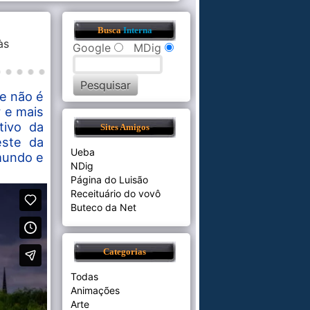
Busca
Interna
às
Google
MDig
e não é
 e mais
ativo da
Sites Amigos
este da
Ueba
 mundo e
NDig
Página do Luisão
Receituário do vovô
Buteco da Net
Categorias
Todas
Animações
Arte