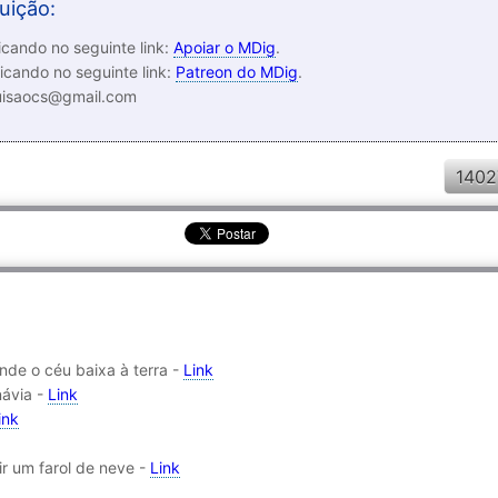
uição:
cando no seguinte link:
Apoiar o MDig
.
icando no seguinte link:
Patreon do MDig
.
luisaocs@gmail.com
1402
nde o céu baixa à terra -
Link
návia -
Link
ink
ir um farol de neve -
Link