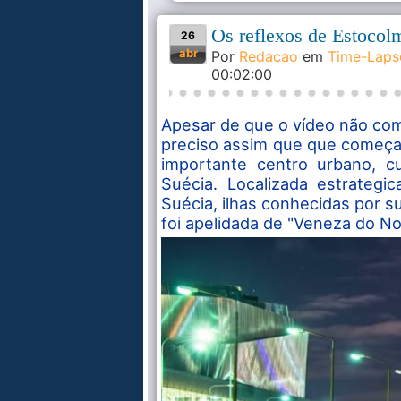
Os reflexos de Estocol
26
abr
Por
Redacao
em
Time-Laps
00:02:00
Apesar de que o vídeo não co
preciso assim que que começam
importante centro urbano, cul
Suécia. Localizada estrategi
Suécia, ilhas conhecidas por s
foi apelidada de "Veneza do No