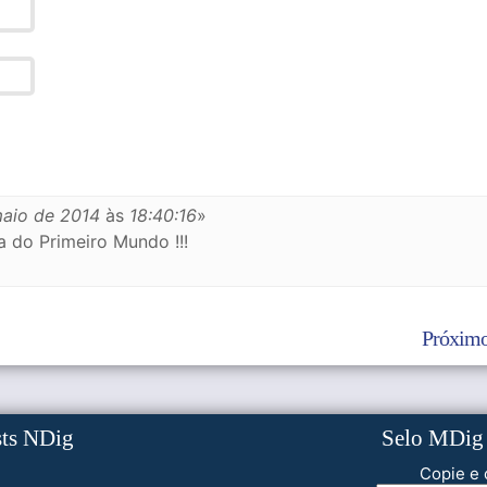
maio de 2014
às
18:40:16
»
 do Primeiro Mundo !!!
Próximo
sts NDig
Selo MDig
Copie e 