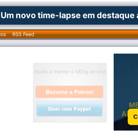
 Um novo time-lapse em destaque 
ros
RSS Feed
Ajude a manter o MDig on-line
.