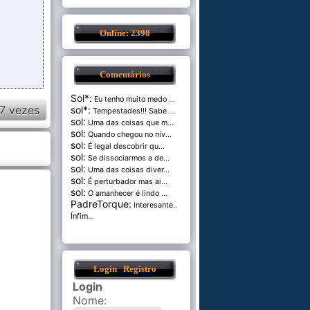
Online: 2398
Comentários
Sol*:
Eu tenho muito medo ...
7 vezes
sol*:
Tempestades!!! Sabe ...
sol:
Uma das coisas que m...
sol:
Quando chegou no nív...
sol:
É legal descobrir qu...
sol:
Se dissociarmos a de...
sol:
Uma das coisas diver...
sol:
É perturbador mas ai...
sol:
O amanhecer é lindo ...
PadreTorque:
Interesante...
Ínfim...
Login
Registro
Login
Nome
: