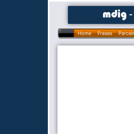
-
Home
Frases
Parcei