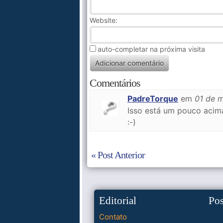
Website:
auto-completar na próxima visita
Comentários
PadreTorque
em
01 de 
Isso está um pouco acima
:-)
« Post Anterior
Editorial
Po
Contato